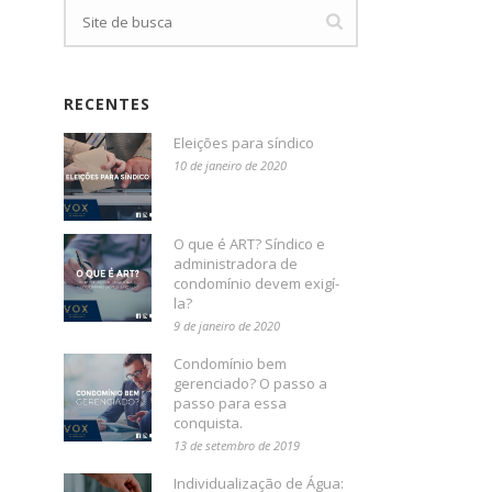
RECENTES
Eleições para síndico
10 de janeiro de 2020
O que é ART? Síndico e
administradora de
condomínio devem exigí-
la?
9 de janeiro de 2020
Condomínio bem
gerenciado? O passo a
passo para essa
conquista.
13 de setembro de 2019
Individualização de Água: